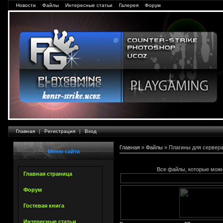
Новости
Файлы
Интересные статьи
Галерея
Форум
Главная
|
Регистрация
|
Вход
Главная
»
Файлы
» Плагины для сервера
Меню сайта
Все файлы, которые можн
Главная страница
Форум
Гостевая книга
Интересные статьи