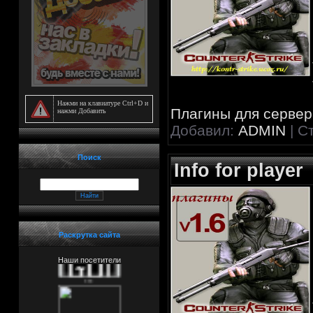
***
***
***
Нажми на клавиатуре Ctrl+D и
Плагины для сервера
нажми Добавить
***
Добавил:
ADMIN
| С
***
Поиск
Info for player
***
***
***
Раскрутка сайта
***
Наши посетители
***