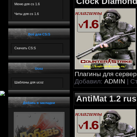
Clock Diamon
***
Меню для cs 1.6
Читы для cs 1.6
***
Всё для CS:S
***
***
Скачать CS:S
***
***
Ucoz
Плагины для сервера
***
Добавил:
ADMIN
| С
Шаблоны для ucoz
***
AntiMat 1.2 rus
***
***
Добавь в закладки
***