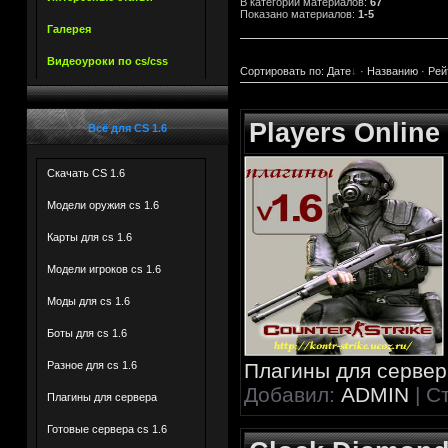
В категории материалов
:
67
Показано материалов
:
1-5
Галерея
Видеоуроки по cs/css
Сортировать по
:
Дате
·
Названию
·
Рей
Players Online
Всё для CS 1.6
Скачать CS 1.6
Модели оружия cs 1.6
Карты для cs 1.6
Модели игроков cs 1.6
Моды для cs 1.6
Боты для сs 1.6
Плагины для сервера
Разное для cs 1.6
Добавил:
ADMIN
| С
Плагины для сервера
***
Готовые сервера cs 1.6