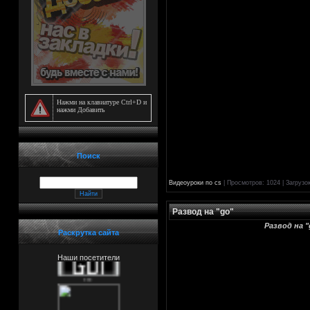
***
***
***
Нажми на клавиатуре Ctrl+D и
нажми Добавить
***
***
Поиск
***
Видеоуроки по cs
| Просмотров: 1024 | Загрузо
***
Развод на "go"
Развод на 
***
Раскрутка сайта
Наши посетители
***
***