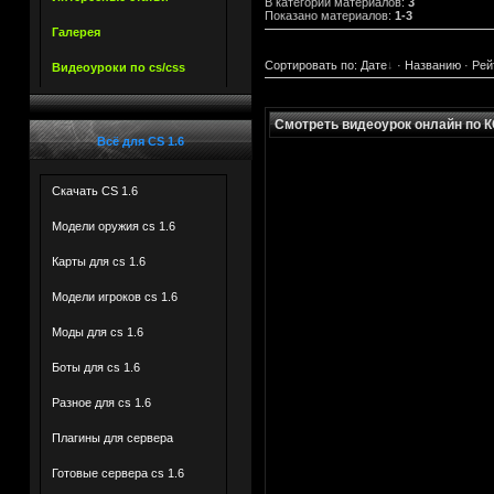
В категории материалов
:
3
Показано материалов
:
1-3
Галерея
Сортировать по
:
Дате
·
Названию
·
Рей
Видеоуроки по cs/css
Смотреть видеоурок онлайн по КС
Всё для CS 1.6
Скачать CS 1.6
Модели оружия cs 1.6
Карты для cs 1.6
Модели игроков cs 1.6
Моды для cs 1.6
Боты для сs 1.6
Разное для cs 1.6
Плагины для сервера
***
Готовые сервера cs 1.6