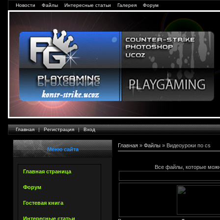
Новости
Файлы
Интересные статьи
Галерея
Форум
Главная
|
Регистрация
|
Вход
Главная
»
Файлы
» Видеоуроки по cs
Меню сайта
Все файлы, которые можн
Главная страница
Форум
Гостевая книга
Интересные статьи