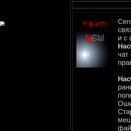
Сег
свя
и с
Нас
чат
пра
Нас
ран
пол
Оши
Ста
меш
фай