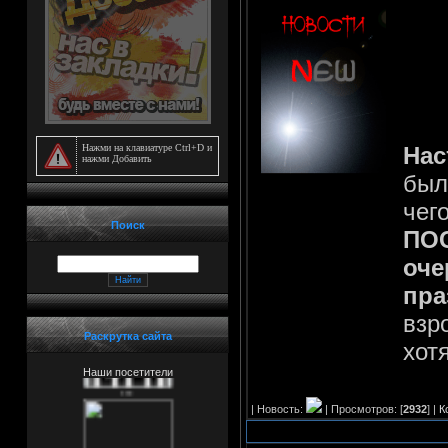
***
***
***
Нажми на клавиатуре Ctrl+D и
Нас
нажми Добавить
***
был
чег
***
Поиск
ПО
***
оче
***
пра
взр
***
Раскрутка сайта
хотя
***
Наши посетители
| Новость:
| Просмотров: [
2932
] |
К
***