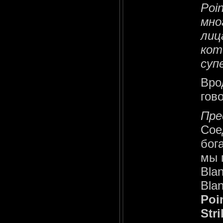
Poi
мно
лиц
кот
суп
Вро
гов
Прес
Сое
бог
мы 
Bla
Bla
Poi
Stri