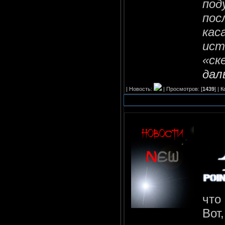
под
пос
кас
ист
«ск
дал
| Новость:
| Просмотров: [
1439
] |
К
что
Вот,