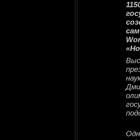
115
гос
соз
сам
Wor
«Но
Выс
пре
нау
Дми
оли
гос
под
Одн