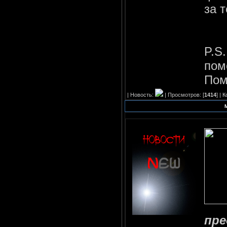
за 
P.S
пом
Пом
| Новость:
| Просмотров: [
1414
] |
К
М
пре