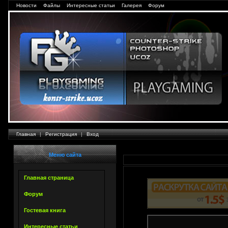
Новости
Файлы
Интересные статьи
Галерея
Форум
Главная
|
Регистрация
|
Вход
Меню сайта
Главная страница
Форум
Гостевая книга
Интересные статьи