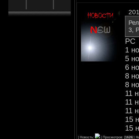
201
Рел
3,
PC
1 но
5 н
6 но
8 но
8 но
11 
11 н
11 
15 
15 
| Новость:
| Просмотров: [
1626
] |
К