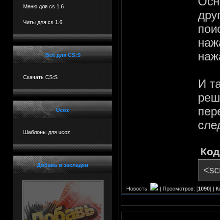
Осн
***
Меню для cs 1.6
дру
Читы для cs 1.6
пои
наж
***
наж
Всё для CS:S
***
***
Скачать CS:S
И т
***
реш
***
пер
Ucoz
***
сле
Шаблоны для ucoz
***
Код
***
***
Добавь в закладки
<sc
| Новость:
| Просмотров: [
1090
] |
К
***