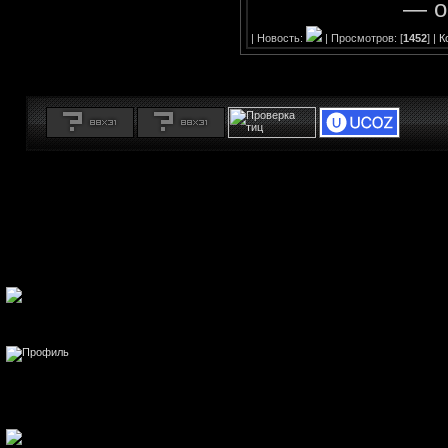
— о
| Новость:
| Просмотров: [
1452
] |
К